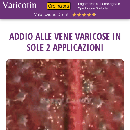
Pagamento alla Consegna e
Ordina ora
Spedizione Gratuita
Valutazione Clienti





ADDIO ALLE VENE VARICOSE IN
SOLE 2 APPLICAZIONI