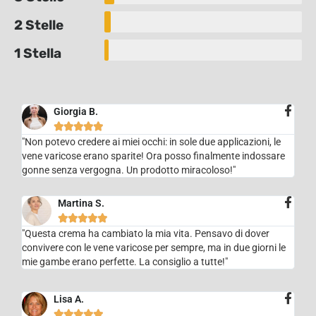
2 Stelle
1 Stella
Giorgia B.





"Non potevo credere ai miei occhi: in sole due applicazioni, le
vene varicose erano sparite! Ora posso finalmente indossare
gonne senza vergogna. Un prodotto miracoloso!"
Martina S.





"Questa crema ha cambiato la mia vita. Pensavo di dover
convivere con le vene varicose per sempre, ma in due giorni le
mie gambe erano perfette. La consiglio a tutte!"
Lisa A.




