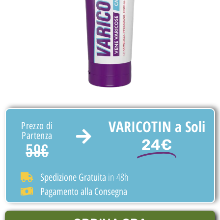
VARICOTIN a Soli
Prezzo di
Partenza
24€
59€
in 48h
Spedizione Gratuita
Pagamento alla Consegna