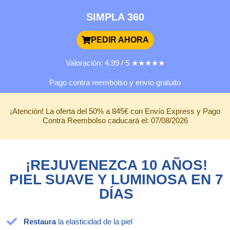
SIMPLA 360
PEDIR AHORA
Valoración: 4.99 / 5 ★★★★★
Pago contra reembolso y envío gratuito
¡Atención! La oferta del 50% a 845€ con Envío Express y Pago
Contra Reembolso caducará el: 07/08/2026
¡REJUVENEZCA 10 AÑOS!
PIEL SUAVE Y LUMINOSA EN 7
DÍAS
Restaura
la elasticidad de la piel