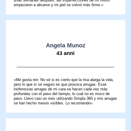
unas semanas después, las imperfecciones de mi rostro
empezaron a alisarse y mi piel se volvió más firme.»
Angela Munoz
43 anni
«Me gusta reír. No sé si es cierto que la risa alarga la vida,
pero lo que sí sé seguro es que provoca arrugas. Esas
inofensivas arrugas de mi cara se hacen cada vez más
profundas con el paso del tiempo, lo cual no es moco de
pavo. Llevo casi un mes utilizando Simpla 360 y mis arrugas
se han hecho menos visibles. Lo recomiendo».