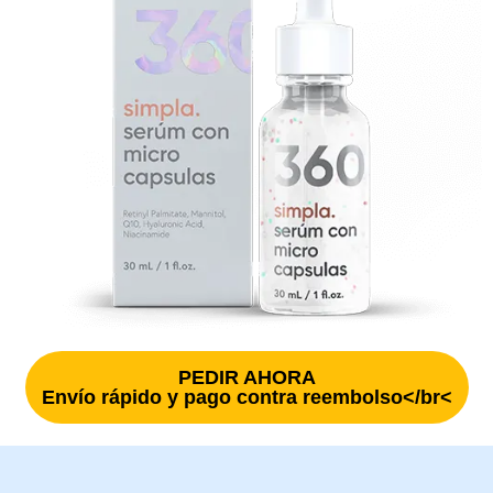
PEDIR AHORA
Envío rápido y pago contra reembolso</br<