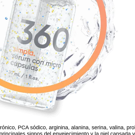
nico, PCA sódico, arginina, alanina, serina, valina, proli
s principales signos del envejecimiento y la piel cansada