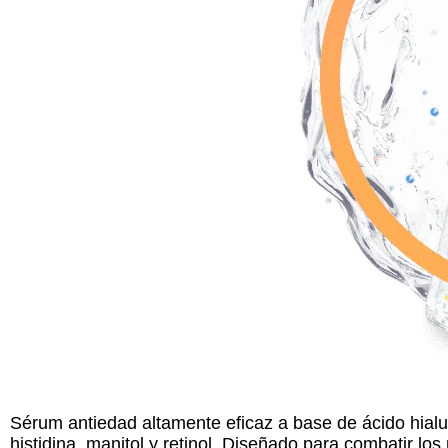
Sérum antiedad altamente eficaz a base de ácido hialuró
histidina, manitol y retinol. Diseñado para combatir lo