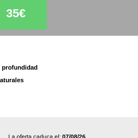
35€
n profundidad
aturales
La oferta caduca el:
07/08/26