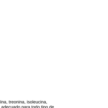
na, treonina, isoleucina,
 y adecuado para todo tipo de