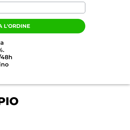
 L'ORDINE
na
%.
/48h
ino
PIO