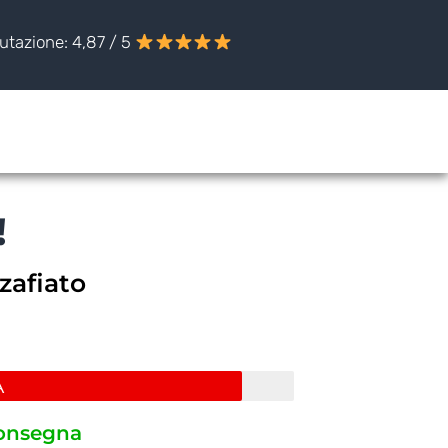
utazione: 4,87 / 5
!
zafiato
A
consegna