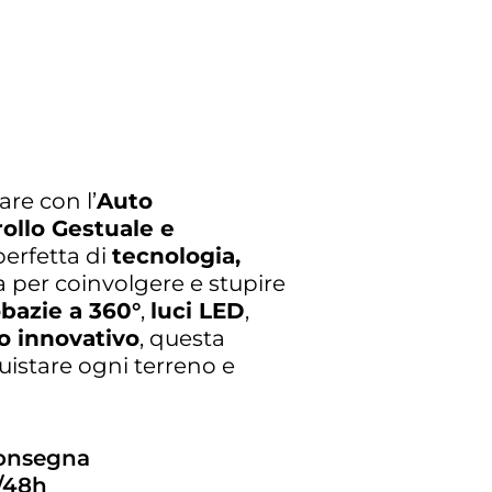
re con l’
Auto
llo Gestuale e
perfetta di
tecnologia,
a per coinvolgere e stupire
bazie a 360°
,
luci LED
,
o innovativo
, questa
istare ogni terreno e
consegna
/48h