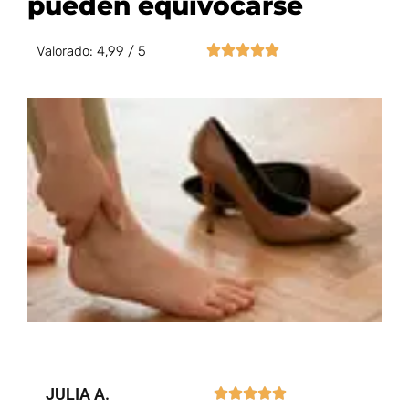
pueden equivocarse





Valorado: 4,99 / 5
JULIA A.




