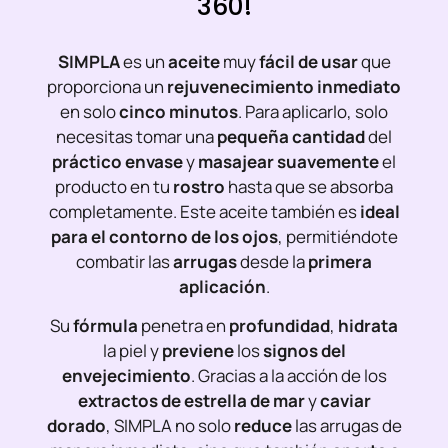
360!
SIMPLA
es un
aceite
muy
fácil de usar
que
proporciona un
rejuvenecimiento inmediato
en solo
cinco minutos
. Para aplicarlo, solo
necesitas tomar una
pequeña cantidad
del
práctico envase
y
masajear suavemente
el
producto en tu
rostro
hasta que se absorba
completamente. Este aceite también es
ideal
para el contorno de los ojos
, permitiéndote
combatir las
arrugas
desde la
primera
aplicación
.
Su
fórmula
penetra en
profundidad
,
hidrata
la piel y
previene
los
signos del
envejecimiento
. Gracias a la acción de los
extractos de estrella de mar
y
caviar
dorado
, SIMPLA no solo
reduce
las arrugas de