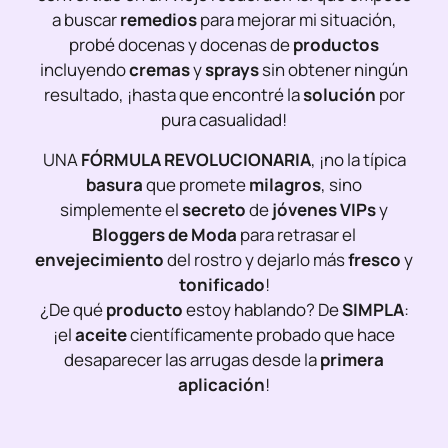
a buscar
remedios
para mejorar mi situación,
probé docenas y docenas de
productos
incluyendo
cremas
y
sprays
sin obtener ningún
resultado, ¡hasta que encontré la
solución
por
pura casualidad!
UNA
FÓRMULA REVOLUCIONARIA
, ¡no la típica
basura
que promete
milagros
, sino
simplemente el
secreto
de
jóvenes VIPs
y
Bloggers de Moda
para retrasar el
envejecimiento
del rostro y dejarlo más
fresco
y
tonificado
!
¿De qué
producto
estoy hablando? De
SIMPLA
:
¡el
aceite
científicamente probado que hace
desaparecer las arrugas desde la
primera
aplicación
!