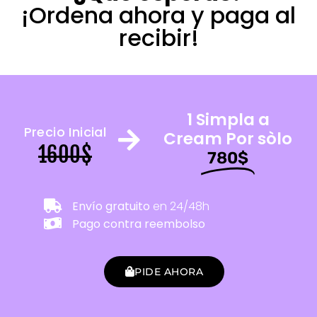
¡Ordena ahora y paga al
recibir!
1 Simpla a
Precio Inicial
Cream Por sòlo
1600$
780$
Envío gratuito
en 24/48h
Pago contra reembolso
PIDE AHORA