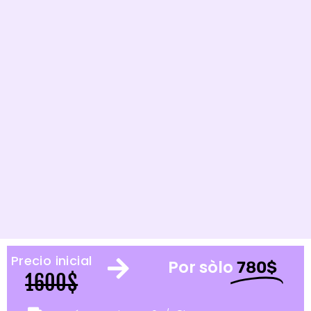
Precio inicial
Por sòlo
780$
1600$