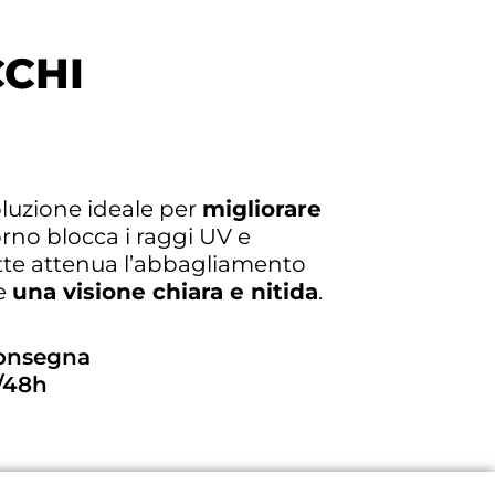
CCHI
oluzione ideale per
migliorare
iorno blocca i raggi UV e
 notte attenua l’abbagliamento
re
una visione chiara e nitida
.
consegna
/48h