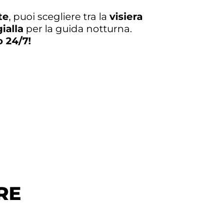
te
, puoi scegliere tra la
visiera
gialla
per la guida notturna.
o 24/7!
RE