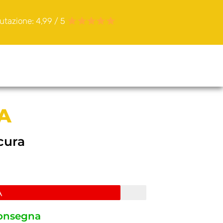
utazione: 4,99 / 5
A
icura
A
consegna