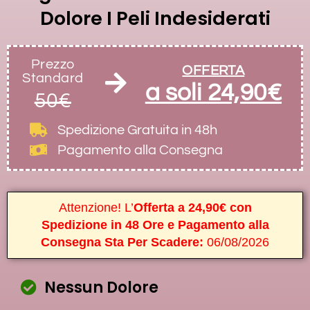
Dolore I Peli Indesiderati
Prezzo
OFFERTA
Standard
a soli 24,90€
50€
Spedizione Gratuita
in 48h
Pagamento alla Consegna
Attenzione! L’
Offerta a 24,90€ con
Spedizione in 48 Ore e Pagamento alla
Consegna Sta Per Scadere:
06/08/2026
Nessun Dolore