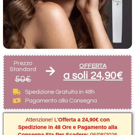
Prezzo
OFFERTA
Standard
a soli 24,90€
50€
Spedizione Gratuita
in 48h
Pagamento alla Consegna
Attenzione! L’
Offerta a 24,90€ con
Spedizione in 48 Ore e Pagamento alla
Consegna Sta Per Scadere:
06/08/2026