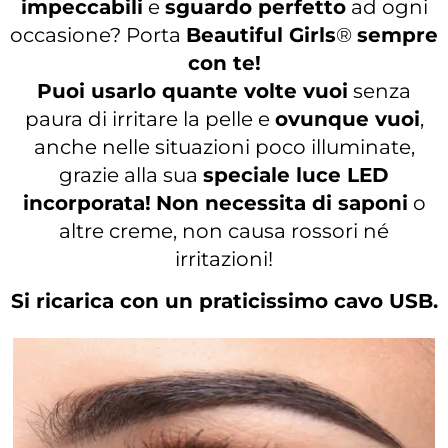
impeccabili
e
sguardo perfetto
ad ogni
occasione? Porta
Beautiful Girls
®
sempre
con te!
Puoi usarlo quante volte vuoi
senza
paura di irritare la pelle e
ovunque vuoi
,
anche nelle situazioni poco illuminate,
grazie alla sua
speciale luce LED
incorporata!
Non necessita di saponi
o
altre creme, non causa rossori né
irritazioni!
Si ricarica con un praticissimo cavo USB.