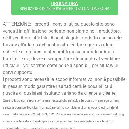
ORDINA ORA
SPEDIZIONE IN 48h e PAGAMENTO ALLA CONSEGNA
ATTENZIONE: i prodotti consigliati su questo sito sono
venduti in affiliazione, pertanto non siamo né il produttore,
né il venditore ufficiale di ogni singolo prodotto che potrete
trovare all’interno del nostro sito. Pertanto per eventuali
richieste di rimborsi o altri problemi su prodotti ordinati
tramite il sito, dovrete sempre fare riferimento al venditore
ufficiale. Noi saremo comunque disponibili per aiutarvi e
darvi supporto.
I prodotti sono recensiti a scopo informativo: non è possibile
in nessun modo garantire risultati certi, le possibilità di
riuscita di qualsiasi risultato variano da cliente a cliente.
Questo blog non rappresenta una testata giornalistica in quanto viene aggiornato
senza alcuna periodicità. Non può pertanto considerarsi un prodotto editoriale ai
sensi della legge n. 62 del 7.03.2001. Alcune immagini e recensioni presenti sul blog
sono state trovate sul web, qualora crediate che possano ledere i vostri diritti,
comunicatecelo e tempestivamente verranno tolte.