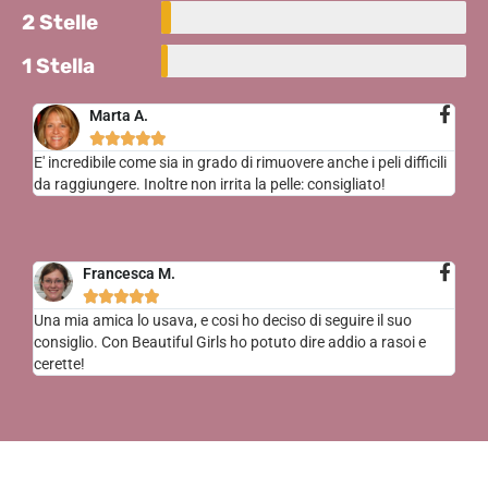
2 Stelle
1 Stella
Marta A.





E' incredibile come sia in grado di rimuovere anche i peli difficili
da raggiungere. Inoltre non irrita la pelle: consigliato!
Francesca M.





Una mia amica lo usava, e cosi ho deciso di seguire il suo
consiglio. Con Beautiful Girls ho potuto dire addio a rasoi e
cerette!