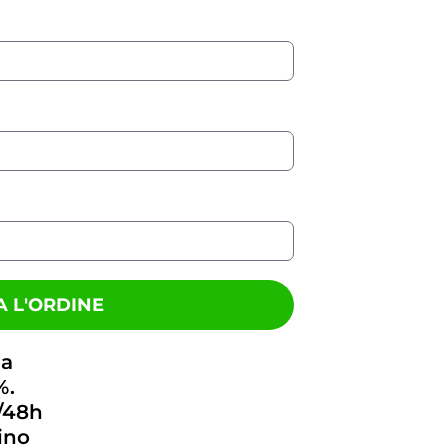
 L'ORDINE
na
%.
/48h
ino