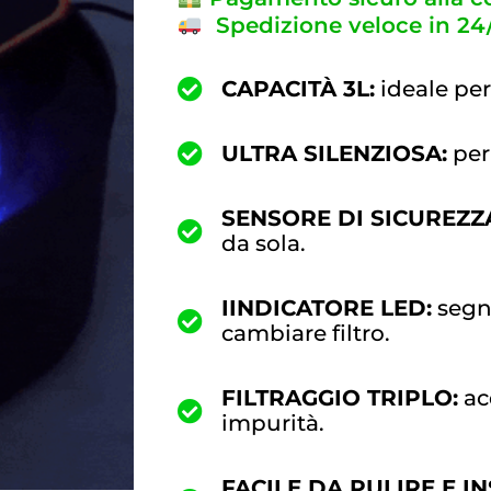
Spedizione veloce in 24
CAPACITÀ 3L:
ideale per 
ULTRA SILENZIOSA:
per
SENSORE DI SICUREZZ
da sola.
IINDICATORE LED:
segn
cambiare filtro.
FILTRAGGIO TRIPLO:
ac
impurità.
FACILE DA PULIRE E I