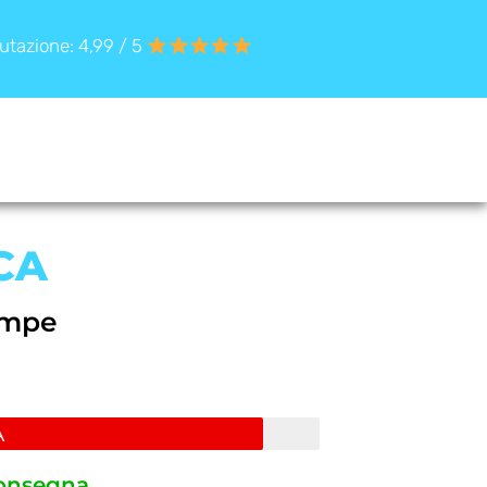
utazione: 4,99 / 5
CA
ampe
A
consegna