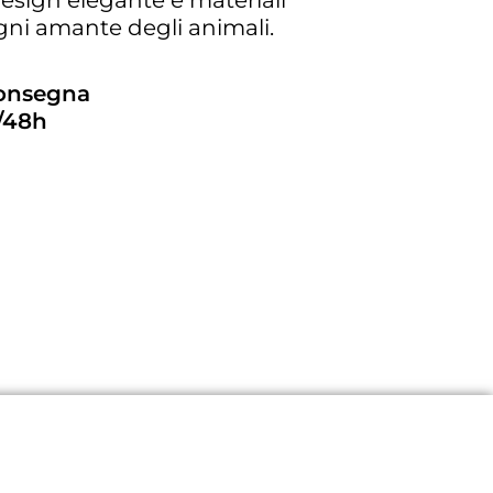
esign elegante e materiali
 ogni amante degli animali.
consegna
/48h