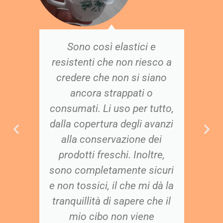
no
Sono così elastici e
H
 e
resistenti che non riesco a
credere che non si siano
m
ei
ancora strappati o
a
hi
consumati. Li uso per tutto,
q
dalla copertura degli avanzi
alla conservazione dei
prodotti freschi. Inoltre,
i,
sono completamente sicuri
s
a
e non tossici, il che mi dà la
I
io
tranquillità di sapere che il
to
mio cibo non viene
r