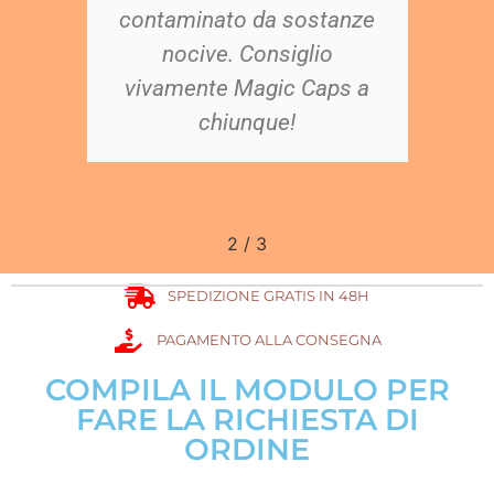
ca
contaminato da sostanze
ed
nocive. Consiglio
r
e
vivamente Magic Caps a
chiunque!
2
/
3
SPEDIZIONE GRATIS IN 48H
PAGAMENTO ALLA CONSEGNA
COMPILA IL MODULO PER
FARE LA RICHIESTA DI
ORDINE