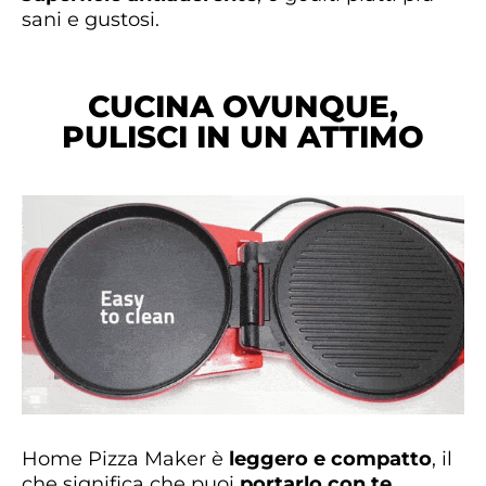
sani e gustosi.
CUCINA OVUNQUE,
PULISCI IN UN ATTIMO
Home Pizza Maker è
leggero e compatto
, il
che significa che puoi
portarlo con te