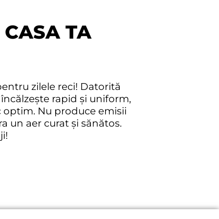
U CASA TA
entru zilele reci! Datorită
, încălzește rapid și uniform,
c optim. Nu produce emisii
ra un aer curat și sănătos.
i!