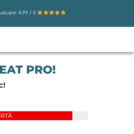
valuare: 4,99 / 5
HEAT PRO!
c!
ERTĂ