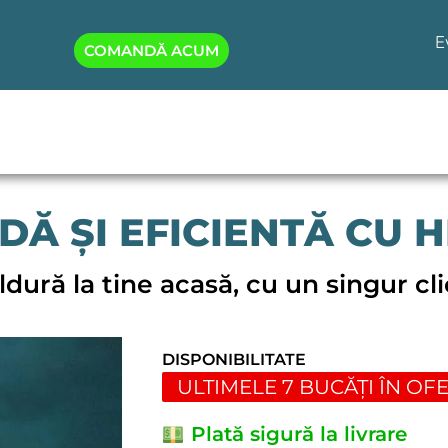
E
COMANDĂ ACUM
DĂ ȘI EFICIENTĂ CU 
ldură la tine acasă, cu un singur cli
DISPONIBILITATE
ULTIMELE 7 BUCĂȚI ÎN OF
Plată sigură la livrare