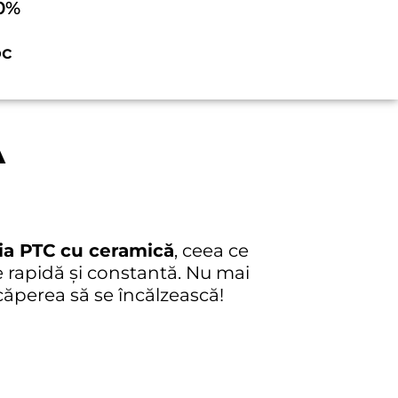
0%
oc
Ă
ia PTC cu ceramică
, ceea ce
e rapidă și constantă. Nu mai
ăperea să se încălzească!