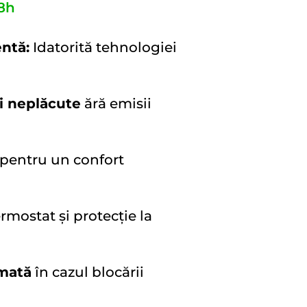
8h
entă:
Idatorită tehnologiei
i neplăcute
ără emisii
pentru un confort
rmostat și protecție la
omată
în cazul blocării