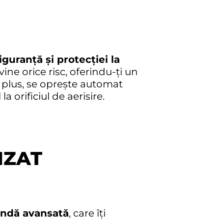
guranță și protecției la
vine orice risc, oferindu-ți un
n plus, se oprește automat
 orificiul de aerisire.
IZAT
ndă avansată
, care îți