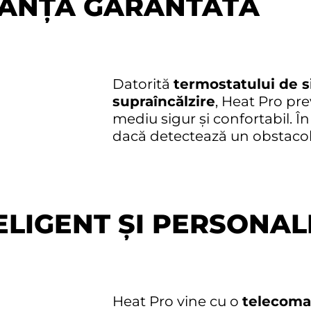
RANȚĂ GARANTATĂ
Datorită
termostatului de si
supraîncălzire
, Heat Pro pre
mediu sigur și confortabil. Î
dacă detectează un obstacol la
ELIGENT ȘI PERSONAL
Heat Pro vine cu o
telecoma