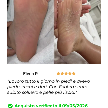
Elena P.





“Lavoro tutto il giorno in piedi e avevo
piedi secchi e duri. Con Footea sento
subito sollievo e pelle più liscia.”
Acquisto verificato il 09/05/2026