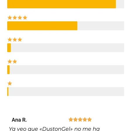
Ana R.





Ya veo que «DustonGel» no me ha