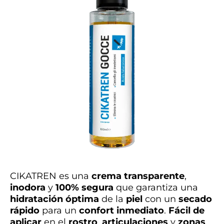
CIKATREN es una
crema
transparente
,
inodora
y
100% segura
que garantiza una
hidratación óptima
de la
piel
con un
secado
rápido
para un
confort inmediato
.
Fácil de
aplicar
en el
rostro
,
articulaciones
y
zonas