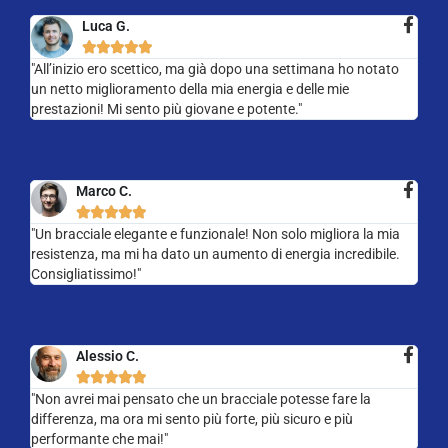
Luca G.





"All’inizio ero scettico, ma già dopo una settimana ho notato
un netto miglioramento della mia energia e delle mie
prestazioni! Mi sento più giovane e potente."
Marco C.





"Un bracciale elegante e funzionale! Non solo migliora la mia
resistenza, ma mi ha dato un aumento di energia incredibile.
Consigliatissimo!"
Alessio C.





"Non avrei mai pensato che un bracciale potesse fare la
differenza, ma ora mi sento più forte, più sicuro e più
performante che mai!"