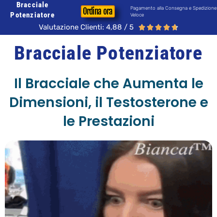
Bracciale
Pagamento alla Consegna e Spedizione
Ordina ora
Potenziatore
Veloce
Valutazione Clienti: 4,88 / 5





Bracciale Potenziatore
Il Bracciale che Aumenta le
Dimensioni, il Testosterone e
le Prestazioni