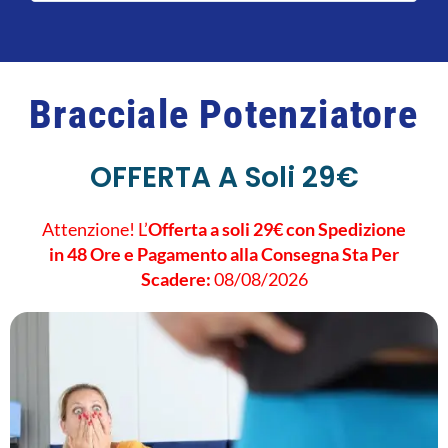
Bracciale Potenziatore
OFFERTA A Soli 29€
Attenzione! L’
Offerta a soli 29€ con Spedizione
in 48 Ore e Pagamento alla Consegna Sta Per
Scadere:
08/08/2026