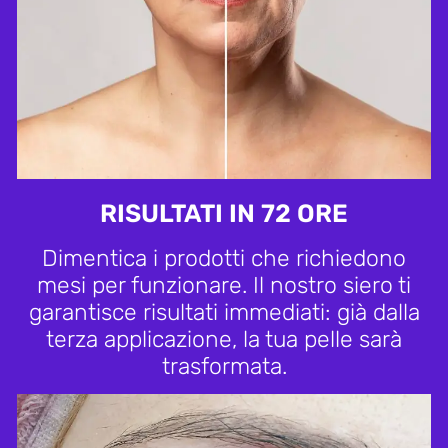
RISULTATI IN 72 ORE
Dimentica i prodotti che richiedono
mesi per funzionare. Il nostro siero ti
garantisce risultati immediati: già dalla
terza applicazione, la tua pelle sarà
trasformata.