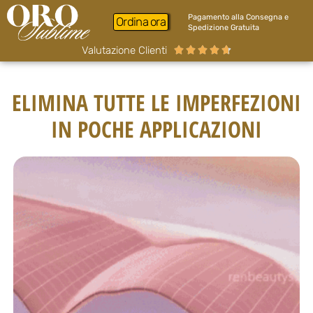
Pagamento alla Consegna e
Ordina ora
Spedizione Gratuita
Valutazione Clienti





ELIMINA TUTTE LE IMPERFEZIONI
IN POCHE APPLICAZIONI