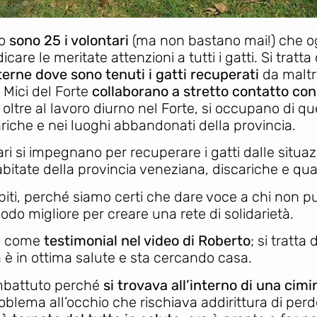
to
sono 25 i volontari
(ma non bastano mai!) che ogn
care le meritate attenzioni a tutti i gatti. Si tratta
erne dove sono tenuti i gatti recuperati
da maltra
 Mici del Forte
collaborano a stretto contatto con 
oltre al lavoro diurno nel Forte, si occupano di que
ariche e nei luoghi abbandonati della provincia.
ari si impegnano per recuperare i gatti dalle situaz
abitate della provincia veneziana, discariche e qua
piti, perché siamo certi che dare voce a chi non p
modo migliore per creare una rete di solidarietà.
mo come
testimonial nel video di Roberto
; si tratta
a è in ottima salute e sta cercando casa.
ombattuto perché
si trovava all’interno di una ci
lema all’occhio che rischiava addirittura di perde