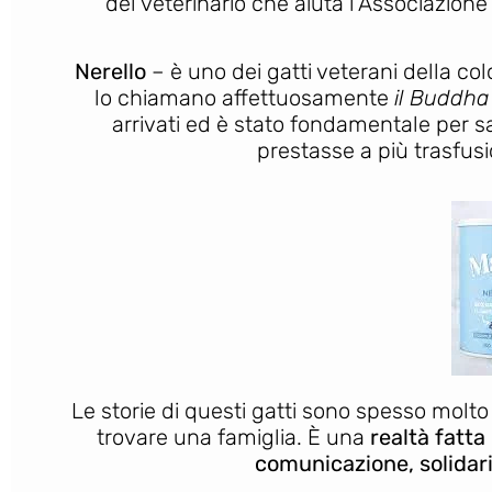
del veterinario che aiuta l’Associazion
Nerello
– è uno dei gatti veterani della col
lo chiamano affettuosamente
il Buddha
arrivati ed è stato fondamentale per s
prestasse a più trasfusio
Le storie di questi gatti sono spesso molto t
trovare una famiglia. È una
realtà fatta 
comunicazione, solidari