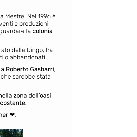
a Mestre. Nel 1996 è
venti e produzioni
vaguardare la
coloni
a
rato della Dingo, ha
iti o abbandonati.
 da
Roberto Gasbarri
,
e che sarebbe stata
ella zona dell’oasi
ircostante
.
ner
❤︎.