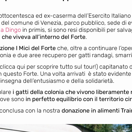
ttocentesca ed ex-caserma dell’Esercito Italiano 
tà del comune di Venezia, parco pubblico, sede di e
lla Dingo
in primis, si sono resi disponibili per sal
a che viveva all’interno del Forte
.
zione I Mici del Forte
che, oltre a continuare l’ope
lonia e due aree recupero per gatti randagi, smarr
 (clicca qui per scoprire tutto sul tour!) capitanato
in questo Forte. Una volta arrivati è stato evident
’insegna dell’entusiasmo e della solidarietà.
olare
i gatti della colonia che vivono liberamente n
 dove sono
in perfetto equilibrio con il territorio c
 conclusa con la nostra
donazione in alimenti Trai