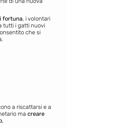
arte di una nuova
i fortuna
, i volontari
tutti i gatti nuovi
onsentito che si
à.
cono a riscattarsi e a
onetario ma
creare
o.