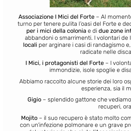
Associazione I Mici del Forte
– Al momen
turno per tenere pulita l’oasi del Forte e dedi
per i mici della colonia
e di
due zone int
abbandoni o smarrimenti. I volontari de I
locali
per arginare i casi di randagismo e, 
radicate nelle disc
I Mici, i protagonisti del Forte
– I volont
immondizie, isole spoglie e dis
Abbiamo raccolto alcune storie dei loro os
esperienza, sia il 
Gigio
– splendido gattone che vedia
recuperi, or
Mojito
– il suo recupero è stato molto c
con un’infezione polmonare e un grave prob