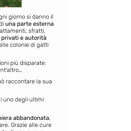
i giorno si danno il
 di
una parte esterna
ttamenti, sfratti,
privati e autorità
lle colonie di gatti
ioni più disparate:
nt’altro…
uò raccontare la sua
 di uno degli ultimi
miniera abbandonata
,
re. Grazie alle cure