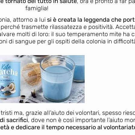
e
è tornato del tutto in salute
, ora è pronto a far p
famiglia!
onia, attorno a lui
si è creata la leggenda che port
perché trasmette rilassatezza e positività. Accetta 
alvare molti di loro: il suo temperamento mite ha c
ni di sangue per gli ospiti della colonia in difficolt
risti ma, grazie all’aiuto dei volontari, spesso ries
di sacrifici
, dove non è così importante l’aiuto m
età e dedicare il tempo necessario al volontariat