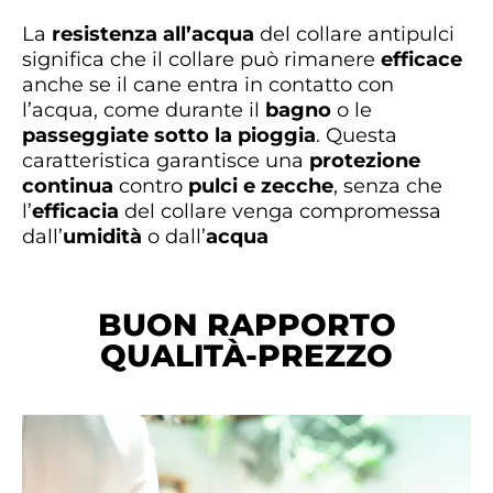
La
resistenza all’acqua
del collare antipulci
significa che il collare può rimanere
efficace
anche se il cane entra in contatto con
l’acqua, come durante il
bagno
o le
passeggiate sotto la pioggia
. Questa
caratteristica garantisce una
protezione
continua
contro
pulci e zecche
, senza che
l’
efficacia
del collare venga compromessa
dall’
umidità
o dall’
acqua
BUON RAPPORTO
QUALITÀ-PREZZO