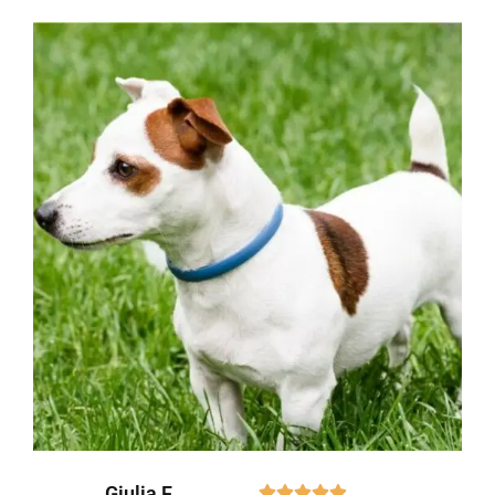
Giulia F.




