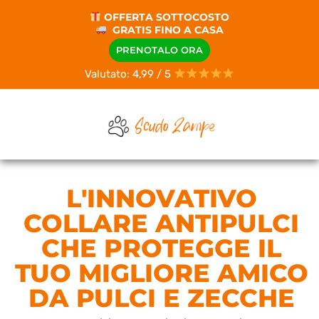
OFFERTA SOTTOCOSTO
GRATIS FINO A CASA
PRENOTALO ORA
Valutato: 4,99 / 5
L'INNOVATIVO
COLLARE ANTIPULCI
CHE PROTEGGE IL
TUO MIGLIORE AMICO
DA PULCI E ZECCHE